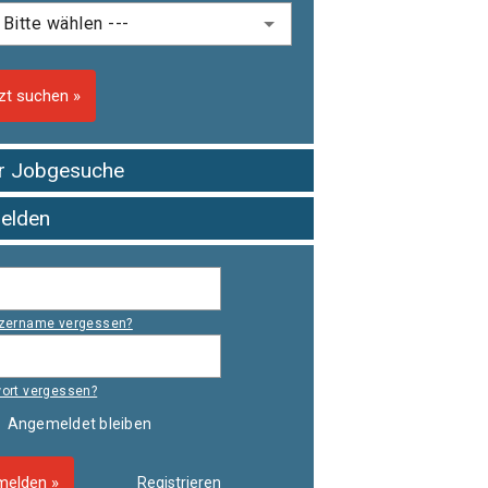
zt suchen »
er Jobgesuche
elden
zername vergessen?
ort vergessen?
Angemeldet bleiben
elden »
Registrieren