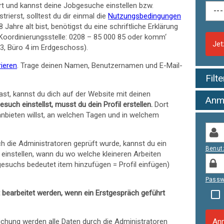
ert und kannst deine Jobgesuche einstellen bzw.
ierst, solltest du dir einmal die
Nutzungsbedingungen
 Jahre alt bist, benötigst du eine schriftliche Erklärung
r Koordinierungsstelle: 0208 – 85 000 85 oder komm‘
Jet
13, Büro 4 im Erdgeschoss).
rieren
. Trage deinen Namen, Benutzernamen und E-Mail-
Filt
st, kannst du dich auf der Website mit deinen
Anm
such einstellst, musst du dein Profil erstellen.
Dort
 anbieten willst, an welchen Tagen und in welchem
ch die Administratoren geprüft wurde, kannst du ein
Benut
 einstellen, wann du wo welche kleineren Arbeiten
bgesuchs bedeutet item hinzufügen = Profil einfügen)
Passw
earbeitet werden, wenn ein Erstgespräch geführt
Anm
chung werden alle Daten durch die Administratoren