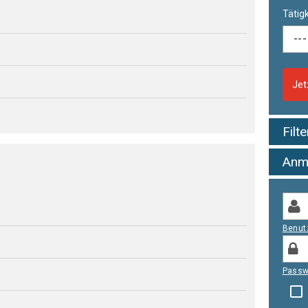
Tätigk
Jet
Filt
Anm
Benut
Passw