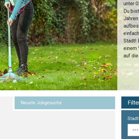
unter 
Du bist
Jahren
aufbes
einfach
Stadt! 
einem 
auf di
Filt
Neuste Jobgesuche
Stadtt