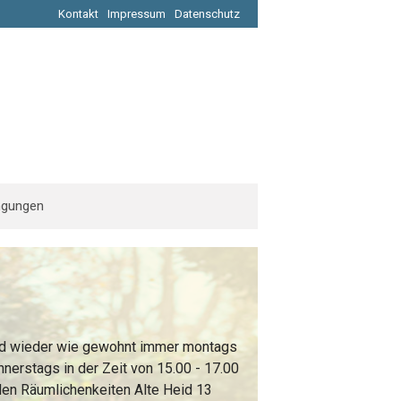
Kontakt
Impressum
Datenschutz
ngungen
nd wieder wie gewohnt immer montags
nerstags in der Zeit von 15.00 - 17.00
den Räumlichenkeiten Alte Heid 13