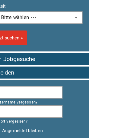
eit
zt suchen »
er Jobgesuche
elden
zername vergessen?
ort vergessen?
Angemeldet bleiben