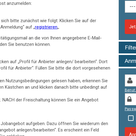
elbst anzumelden:
sich bitte zunächst wie folgt: Klicken Sie auf der
Jet
 „Anmeldung“ auf „
registrieren
„.
estätigungsmail an die von Ihnen angegebene E-Mail-
den Sie benutzen können.
Filt
Anm
icken auf „Profil für Anbieter anlegen/ bearbeiten“. Dort
ofil für Anbieter“. Füllen Sie bitte die dort vorgesehenen
kten Nutzungsbedingungen gelesen haben, erkennen Sie
hen Kästchen an und klicken danach bitte unbedingt auf
Benut
ft. NACH der Freischaltung können Sie ein Angebot
Passw
in Jobangebot aufgeben. Dazu öffnen Sie wiederum den
bangebot anlegen/bearbeiten“. Es erscheint ein Feld
Anm