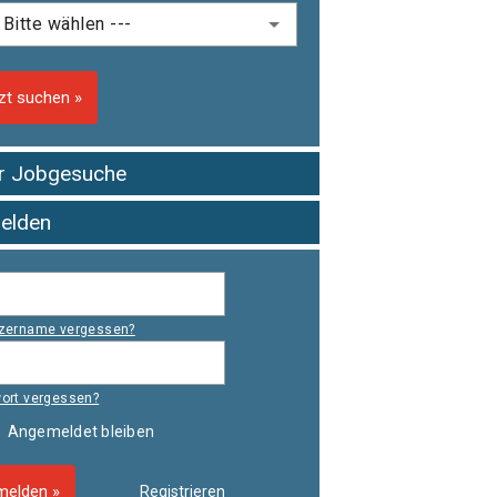
zt suchen »
er Jobgesuche
elden
zername vergessen?
ort vergessen?
Angemeldet bleiben
elden »
Registrieren